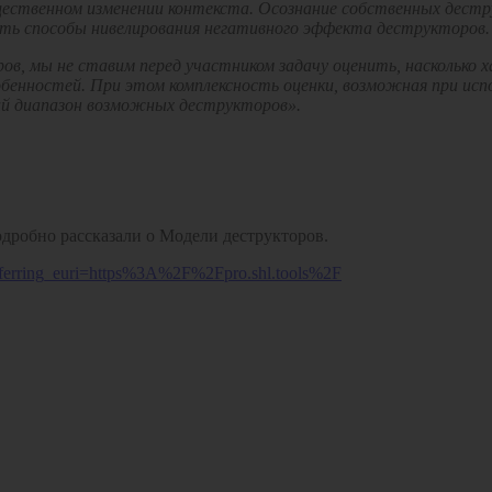
существенном изменении контекста. Осознание собственных дес
ать способы нивелирования негативного эффекта деструкторов.
ров, мы не ставим перед участником задачу оценить, насколько 
собенностей. При этом комплексность оценки, возможная при ис
й диапазон возможных деструкторов».
дробно рассказали о Модели деструкторов.
erring_euri=https%3A%2F%2Fpro.shl.tools%2F