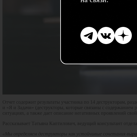
Отчет содержит результаты участника по 14 деструкторам, р
и «Я и Задачи» (деструкторы, которые связаны с содержанием 
ситуациях, а также дает описание негативных проявлений сво
Рассказывает Татьяна Каптилович, ведущий консультант отдела
«Мы определяем деструкторы как устойчивые сочетания выр