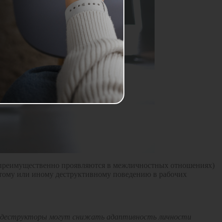
ые преимущественно проявляются в межличностных отношениях)
к тому или иному деструктивному поведению в рабочих
о деструкторы могут снижать адаптивность личности