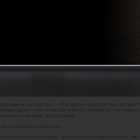
азделенным на две группы — «Я и Другие» (деструкторы, котор
рабочих задач). Отчет позволяет оценить склонность участника 
йственных участнику деструкторов.
 исследований и разработок:
аженных личностных черт. Это позволяет говорить о том, чт