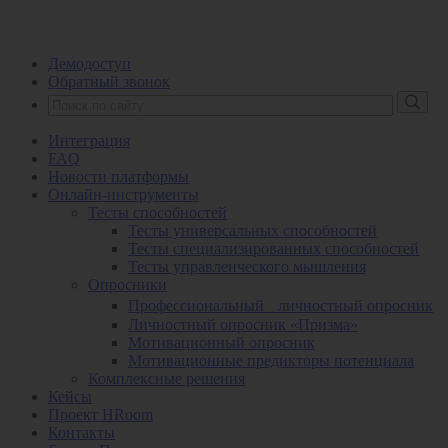
Демодоступ
Обратный звонок
Интеграция
FAQ
Новости платформы
Онлайн-инструменты
Тесты способностей
Тесты универсальных способностей
Тесты специализированных способностей
Тесты управленческого мышления
Опросники
Профессиональный личностный опросник
Личностный опросник «Призма»
Мотивационный опросник
Мотивационные предикторы потенциала
Комплексные решения
Кейсы
Проект HRoom
Контакты