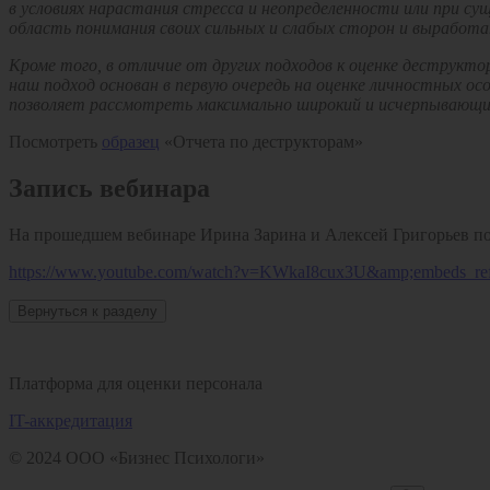
в условиях нарастания стресса и неопределенности или при 
область понимания своих сильных и слабых сторон и выработ
Кроме того, в отличие от других подходов к оценке деструкто
наш подход основан в первую очередь на оценке личностных о
позволяет рассмотреть максимально широкий и исчерпывающи
Посмотреть
образец
«Отчета по деструкторам»
Запись вебинара
На прошедшем вебинаре Ирина Зарина и Алексей Григорьев по
https://www.youtube.com/watch?v=KWkaI8cux3U&amp;embeds_ref
Вернуться к разделу
Платформа для оценки персонала
IT-аккредитация
© 2024 ООО «Бизнес Психологи»