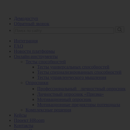
Демодоступ
Обратный звонок
Интеграция
FAQ
Новости платформы
Онлайн-инструменты
Тесты способностей
Тесты универсальных способностей
Тесты специализированных способностей
Тесты управленческого мышления
Опросники
Профессиональный личностный опросник
Личностный опросник «Призма»
Мотивационный опросник
Мотивационные предикторы потенциала
Комплексные решения
Кейсы
Проект HRoom
Контакты