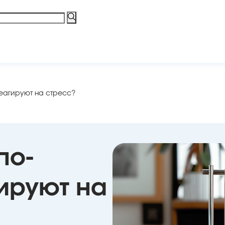
еагируют на стресс?
по-
ируют на