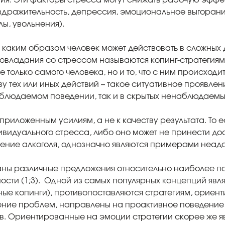
дражительность, депрессия, эмоциональное выгорание
ы, увольнения).
, каким образом человек может действовать в сложных 
овладания со стрессом называются копинг-стратегиям
только самого человека, но и то, что с ним происходит 
зу тех или иных действий – такое ситуативное проявле
аблюдаемом поведении, так и в скрытых ненаблюдаемых
к приложенным усилиям, а не к качеству результата. Т
видуального стресса, либо оно может не принести дос
ление алкоголя, однозначно являются примерами неад
аны различные предложения относительно наиболее п
сти (1;3). Одной из самых популярных концепций являе
ые копинги), противопоставляются стратегиям, орие
шение проблем, направлены на проактивное поведение
в. Ориентированные на эмоции стратегии скорее же я