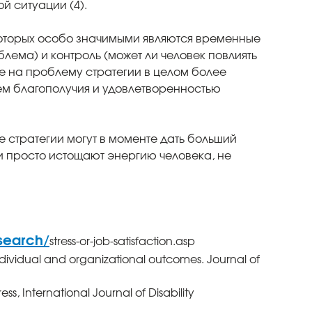
й ситуации (4).
 которых особо значимыми являются временные
ема) и контроль (может ли человек повлиять
ные на проблему стратегии в целом более
ем благополучия и удовлетворенностью
е стратегии могут в моменте дать больший
и просто истощают энергию человека, не
search/
stress-or-job-satisfaction.asp
individual and organizational outcomes. Journal of
s, International Journal of Disability