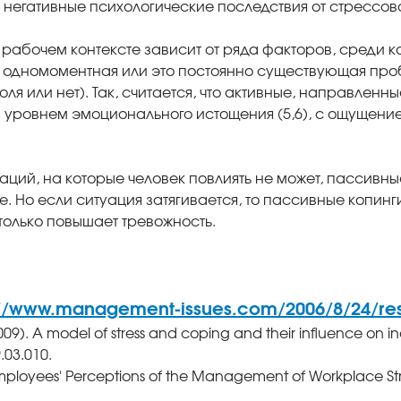
егативные психологические последствия от стрессово
 рабочем контексте зависит от ряда факторов, среди
 одномоментная или это постоянно существующая пробл
оля или нет). Так, считается, что активные, направлен
 уровнем эмоционального истощения (5,6), с ощущени
аций, на которые человек повлиять не может, пассивны
 Но если ситуация затягивается, то пассивные копинг
 только повышает тревожность.
://www.management-issues.com/2006/8/24/re
2009). A model of stress and coping and their influence on 
.03.010.
 Employees' Perceptions of the Management of Workplace Stres