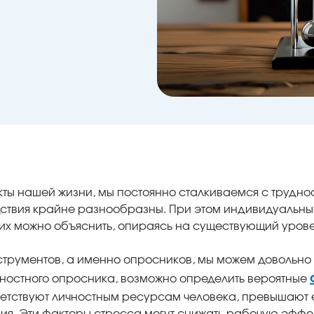
ы нашей жизни, мы постоянно сталкиваемся с трудно
дствия крайне разнообразны. При этом индивидуальны
 их можно объяснить, опираясь на существующий уров
трументов, а именно опросников, мы можем довольно 
ностного опросника, возможно определить вероятные
ответствуют личностным ресурсам человека, превышают
я. Эти факторы стресса могут снижать рабочую эффек