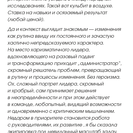
исследованиях. Такой вот кульбит в воздухе.
Ставка на навыки и осязаемый результат
(любой ценой).
Да и контекст выглядит знакомым — изменения
как рутина ввиду их постоянного и зачастую
хаотично непредсказуемого характера.
На место харизматичного лидера,
вдохновляющего на разовый подвиг
и трансформацию приходит „администратор“,
скромный решатель проблем, превращающий
в рутину и процессы изменения. Без героизма.
Ох, сложный портрет лидера, скромный
и храбрый, сам принимает решения
в неопределённости и при этом действует
в команде, любопытный, видящий возможности
и одновременно с критическим мышлением.
Недаром в приоритете становится работа
с руководителями, их развитие , я бы сказала
экипировка под невиданный масштаб задач.