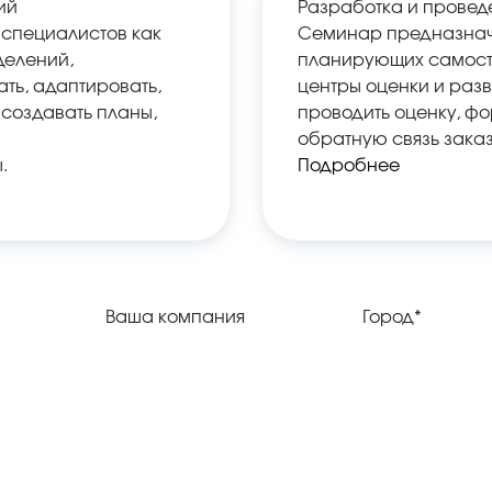
ий
Разработка и провед
специалистов как
Семинар предназнач
делений,
планирующих самосто
ть, адаптировать,
центры оценки и разв
 создавать планы,
проводить оценку, ф
обратную связь заказ
.
Подробнее