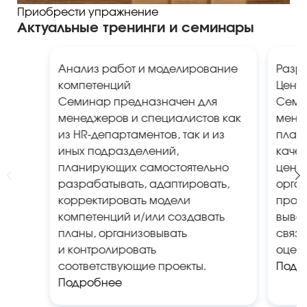
Приобрести упражнение
Актуальные тренинги и семинары
Анализ работ и моделирование
Разр
компетенций
Цент
Семинар предназначен для
Семи
менеджеров и специалистов как
мене
из HR-департаментов, так и из
план
иных подразделений,
каче
планирующих самостоятельно
центр
разрабатывать, адаптировать,
орган
корректировать модели
пров
компетенций и/или создавать
выво
планы, организовывать
связь
и контролировать
оценк
соответствующие проекты.
Подр
Подробнее