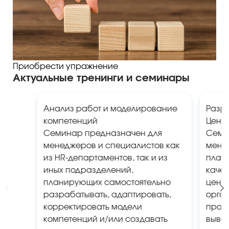
Приобрести упражнение
Актуальные тренинги и семинары
Анализ работ и моделирование
Разр
компетенций
Цент
Семинар предназначен для
Семи
менеджеров и специалистов как
мене
из HR-департаментов, так и из
план
иных подразделений,
каче
планирующих самостоятельно
центр
разрабатывать, адаптировать,
орган
корректировать модели
пров
компетенций и/или создавать
выво