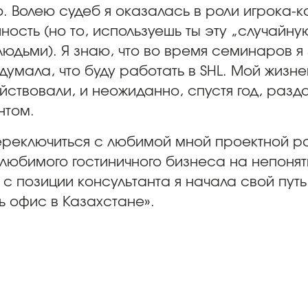
. Волею судеб я оказалась в роли игрока-
ость (но то, используешь ты эту „случайну
 людьми). Я знаю, что во время семинаров
думала, что буду работать в SHL. Мой жизн
йствовали, и неожиданно, спустя год, разд
нтом.
переключиться с любимой мной проектной р
юбимого гостиничного бизнеса на непонят
с позиции консультанта я начала свой путь в
ь офис в Казахстане».