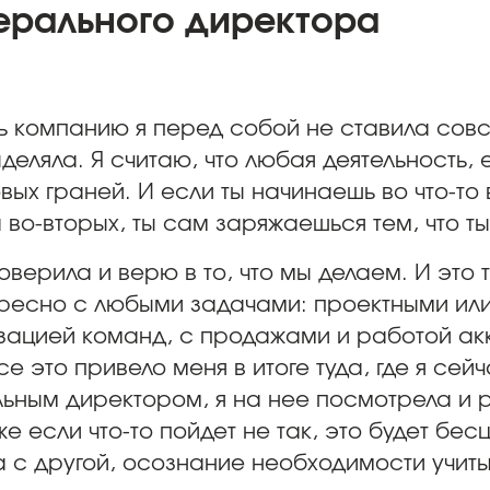
нерального директора
ить компанию я перед собой не ставила сов
еляла. Я считаю, что любая деятельность, 
х граней. И если ты начинаешь во что-то в
 во-вторых, ты сам заряжаешься тем, что т
оверила и верю в то, что мы делаем. И это 
ересно с любыми задачами: проектными ил
изацией команд, с продажами и работой ак
се это привело меня в итоге туда, где я сейч
льным директором, я на нее посмотрела и р
аже если что-то пойдет не так, это будет б
а с другой, осознание необходимости учит