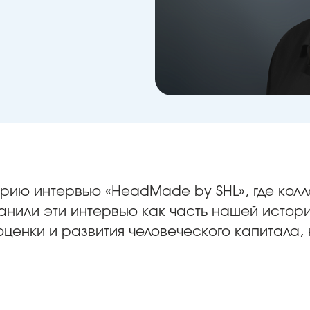
ерию интервью «HeadMade by SHL», где кол
анили эти интервью как часть нашей исто
ценки и развития человеческого капитала