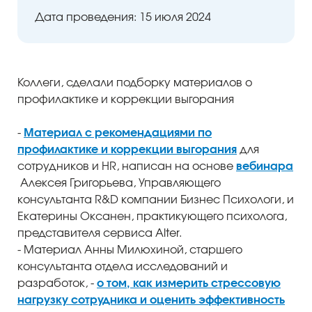
Дата проведения: 15 июля 2024
Коллеги, сделали подборку материалов о
профилактике и коррекции выгорания
ый уровень
-
Материал с рекомендациями по
профилактике и коррекции выгорания
для
сотрудников и HR, написан на основе
вебинара
Алексея Григорьева, Управляющего
консультанта R&D компании Бизнес Психологи, и
Екатерины Оксанен, практикующего психолога,
представителя сервиса Alter.
- Материал Анны Милюхиной, старшего
консультанта отдела исследований и
разработок, -
о том, как измерить стрессовую
нагрузку сотрудника и оценить эффективность